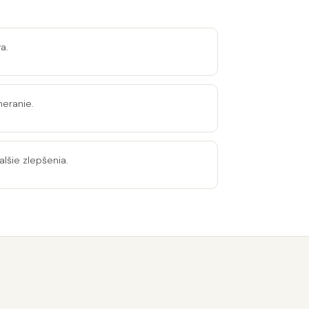
a.
meranie.
lšie zlepšenia.