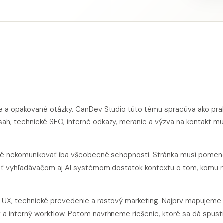
cie a opakované otázky. CanDev Studio túto tému spracúva ako pra
sah, technické SEO, interné odkazy, meranie a výzva na kontakt mu
ežité nekomunikovať iba všeobecné schopnosti. Stránka musí pome
dať vyhľadávačom aj AI systémom dostatok kontextu o tom, komu r
, UX, technické prevedenie a rastový marketing. Najprv mapujeme
v a interný workflow. Potom navrhneme riešenie, ktoré sa dá spust