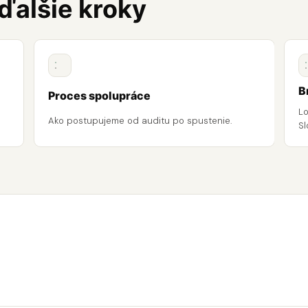
 ďalšie kroky
B
Proces spolupráce
Lo
Ako postupujeme od auditu po spustenie.
Sl