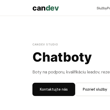
can
dev
Služby
P
CANDEV STUDIO
Chatboty
Boty na podporu, kvalifikáciu leadov, rez
Kontaktujte nás
Pozrieť služby