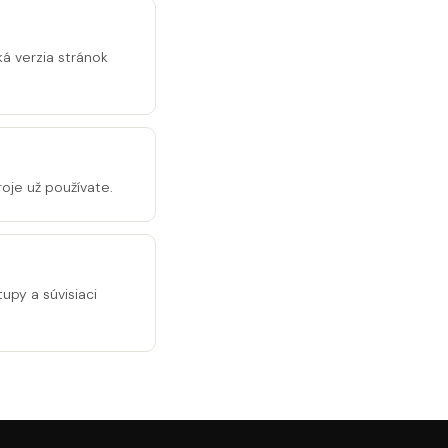
ká verzia stránok
oje už používate.
tupy a súvisiaci