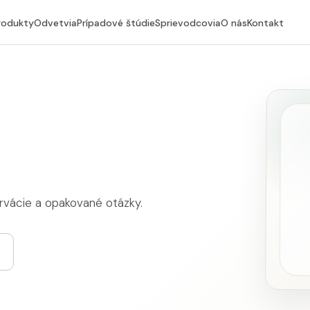
rodukty
Odvetvia
Prípadové štúdie
Sprievodcovia
O nás
Kontakt
ervácie a opakované otázky.