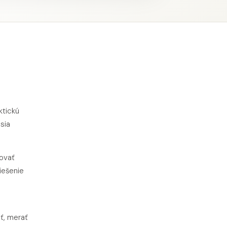
ktickú
sia
novať
iešenie
iť, merať