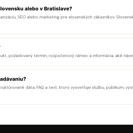
lovensku alebo v Bratislave?
matizáciu, SEO alebo marketing pre slovenských zákazníkov. Slovens
?
dukt, požadovaný termín, rozpočetový rámec a informácia, aké nástr
ľadávaniu?
truktúrované dáta, FAQ a text, ktorý vysvetľuje službu, publikum, výs