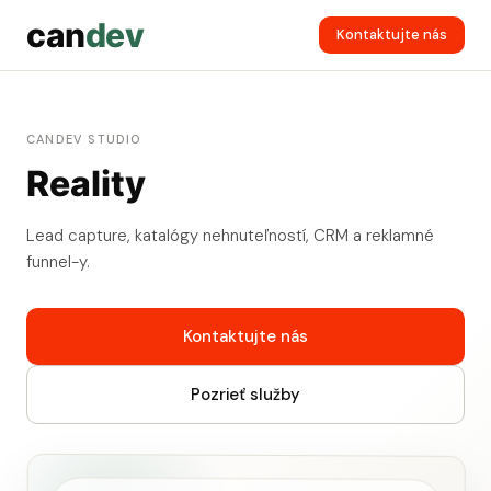
can
dev
Kontaktujte nás
CANDEV STUDIO
Reality
Lead capture, katalógy nehnuteľností, CRM a reklamné
funnel-y.
Kontaktujte nás
Pozrieť služby