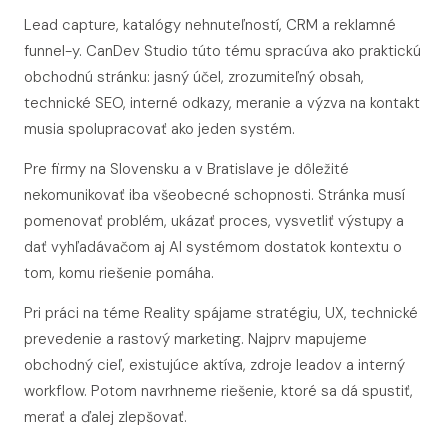
Lead capture, katalógy nehnuteľností, CRM a reklamné
funnel-y. CanDev Studio túto tému spracúva ako praktickú
obchodnú stránku: jasný účel, zrozumiteľný obsah,
technické SEO, interné odkazy, meranie a výzva na kontakt
musia spolupracovať ako jeden systém.
Pre firmy na Slovensku a v Bratislave je dôležité
nekomunikovať iba všeobecné schopnosti. Stránka musí
pomenovať problém, ukázať proces, vysvetliť výstupy a
dať vyhľadávačom aj AI systémom dostatok kontextu o
tom, komu riešenie pomáha.
Pri práci na téme Reality spájame stratégiu, UX, technické
prevedenie a rastový marketing. Najprv mapujeme
obchodný cieľ, existujúce aktíva, zdroje leadov a interný
workflow. Potom navrhneme riešenie, ktoré sa dá spustiť,
merať a ďalej zlepšovať.