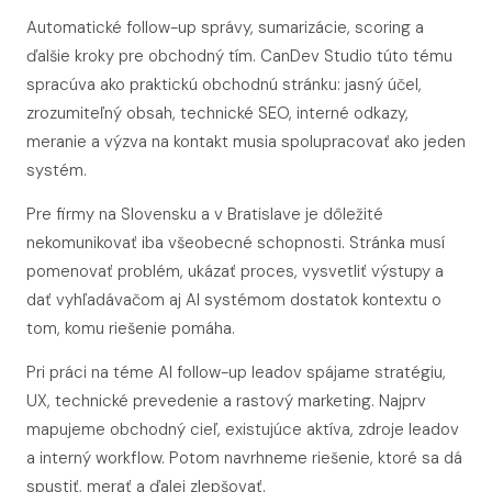
Automatické follow-up správy, sumarizácie, scoring a
ďalšie kroky pre obchodný tím. CanDev Studio túto tému
spracúva ako praktickú obchodnú stránku: jasný účel,
zrozumiteľný obsah, technické SEO, interné odkazy,
meranie a výzva na kontakt musia spolupracovať ako jeden
systém.
Pre firmy na Slovensku a v Bratislave je dôležité
nekomunikovať iba všeobecné schopnosti. Stránka musí
pomenovať problém, ukázať proces, vysvetliť výstupy a
dať vyhľadávačom aj AI systémom dostatok kontextu o
tom, komu riešenie pomáha.
Pri práci na téme AI follow-up leadov spájame stratégiu,
UX, technické prevedenie a rastový marketing. Najprv
mapujeme obchodný cieľ, existujúce aktíva, zdroje leadov
a interný workflow. Potom navrhneme riešenie, ktoré sa dá
spustiť, merať a ďalej zlepšovať.