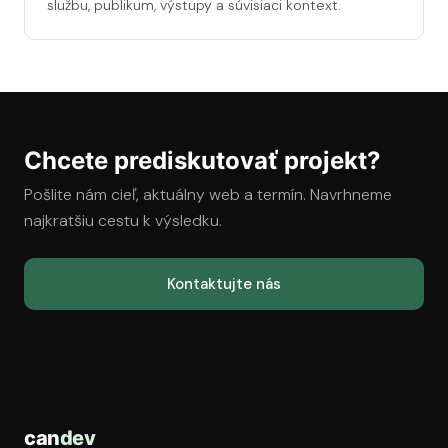
službu, publikum, výstupy a súvisiaci kontext.
Chcete prediskutovať projekt?
Pošlite nám cieľ, aktuálny web a termín. Navrhneme
najkratšiu cestu k výsledku.
Kontaktujte nás
can
dev