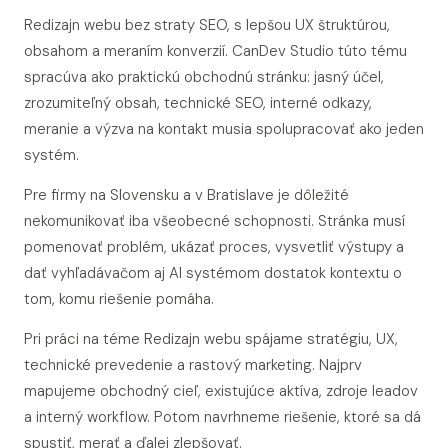
Redizajn webu bez straty SEO, s lepšou UX štruktúrou,
obsahom a meraním konverzií. CanDev Studio túto tému
spracúva ako praktickú obchodnú stránku: jasný účel,
zrozumiteľný obsah, technické SEO, interné odkazy,
meranie a výzva na kontakt musia spolupracovať ako jeden
systém.
Pre firmy na Slovensku a v Bratislave je dôležité
nekomunikovať iba všeobecné schopnosti. Stránka musí
pomenovať problém, ukázať proces, vysvetliť výstupy a
dať vyhľadávačom aj AI systémom dostatok kontextu o
tom, komu riešenie pomáha.
Pri práci na téme Redizajn webu spájame stratégiu, UX,
technické prevedenie a rastový marketing. Najprv
mapujeme obchodný cieľ, existujúce aktíva, zdroje leadov
a interný workflow. Potom navrhneme riešenie, ktoré sa dá
spustiť, merať a ďalej zlepšovať.