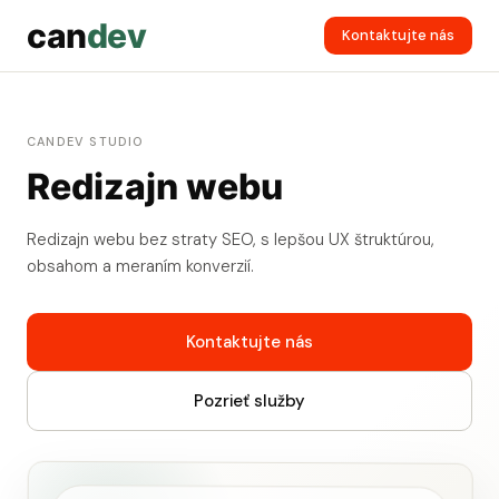
can
dev
Kontaktujte nás
CANDEV STUDIO
Redizajn webu
Redizajn webu bez straty SEO, s lepšou UX štruktúrou,
obsahom a meraním konverzií.
Kontaktujte nás
Pozrieť služby