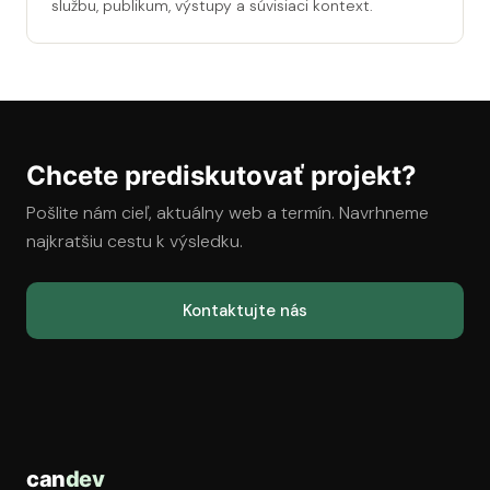
službu, publikum, výstupy a súvisiaci kontext.
Chcete prediskutovať projekt?
Pošlite nám cieľ, aktuálny web a termín. Navrhneme
najkratšiu cestu k výsledku.
Kontaktujte nás
can
dev