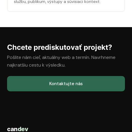
službu, publikum, výstupy a súvisiaci kontext.
Chcete prediskutovať projekt?
Pošlite nám cieľ, aktuálny web a termín. Navrhneme
najkratšiu cestu k výsledku.
Kontaktujte nás
can
dev