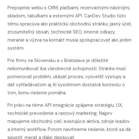
Prepojenie webu s CRM, platbami, rezervačnými nástrojmi,
skladom, tabuľkami a externými API. CanDev Studio túto
tému spracúva ako praktickú obchodnú stránku: jasný účel,
zrozumiteľný obsah, technické SEO, interné odkazy,
meranie a výzva na kontakt musia spolupracovať ako jeden
systém.
Pre firmy na Slovensku a v Bratislave je dôležité
nekomunikovať iba všeobecné schopnosti. Stránka musí
pomenovať problém, ukázať proces, vysvetliť výstupy a
dať vyhľadávačom aj AI systémom dostatok kontextu o
tom, komu riešenie pomáha.
Pri práci na téme API integrácie spájame stratégiu, UX,
technické prevedenie a rastový marketing. Najprv
mapujeme obchodný cieľ, existujúce aktíva, zdroje leadov
a interný workflow. Potom navrhneme riešenie, ktoré sa dá
spustiť, merať a ďalej zlepšovať.