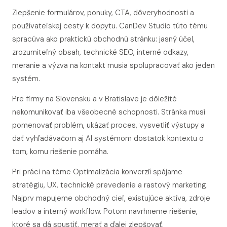
Zlepšenie formulárov, ponuky, CTA, dôveryhodnosti a
používateľskej cesty k dopytu. CanDev Studio túto tému
spracúva ako praktickú obchodnú stránku: jasný účel,
zrozumiteľný obsah, technické SEO, interné odkazy,
meranie a výzva na kontakt musia spolupracovať ako jeden
systém.
Pre firmy na Slovensku a v Bratislave je dôležité
nekomunikovať iba všeobecné schopnosti. Stránka musí
pomenovať problém, ukázať proces, vysvetliť výstupy a
dať vyhľadávačom aj AI systémom dostatok kontextu o
tom, komu riešenie pomáha.
Pri práci na téme Optimalizácia konverzií spájame
stratégiu, UX, technické prevedenie a rastový marketing.
Najprv mapujeme obchodný cieľ, existujúce aktíva, zdroje
leadov a interný workflow. Potom navrhneme riešenie,
ktoré sa dá spustiť, merať a ďalej zlepšovať.