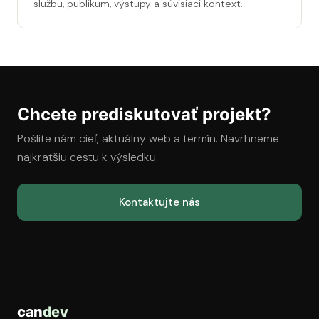
službu, publikum, výstupy a súvisiaci kontext.
Chcete prediskutovať projekt?
Pošlite nám cieľ, aktuálny web a termín. Navrhneme
najkratšiu cestu k výsledku.
Kontaktujte nás
can
dev