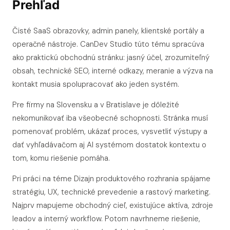
Prehľad
Čisté SaaS obrazovky, admin panely, klientské portály a
operačné nástroje. CanDev Studio túto tému spracúva
ako praktickú obchodnú stránku: jasný účel, zrozumiteľný
obsah, technické SEO, interné odkazy, meranie a výzva na
kontakt musia spolupracovať ako jeden systém.
Pre firmy na Slovensku a v Bratislave je dôležité
nekomunikovať iba všeobecné schopnosti. Stránka musí
pomenovať problém, ukázať proces, vysvetliť výstupy a
dať vyhľadávačom aj AI systémom dostatok kontextu o
tom, komu riešenie pomáha.
Pri práci na téme Dizajn produktového rozhrania spájame
stratégiu, UX, technické prevedenie a rastový marketing.
Najprv mapujeme obchodný cieľ, existujúce aktíva, zdroje
leadov a interný workflow. Potom navrhneme riešenie,