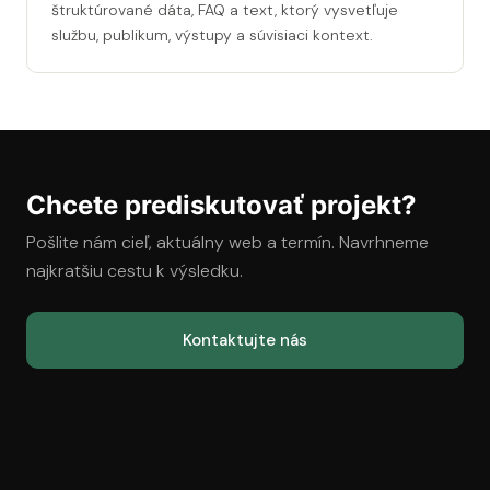
štruktúrované dáta, FAQ a text, ktorý vysvetľuje
službu, publikum, výstupy a súvisiaci kontext.
Chcete prediskutovať projekt?
Pošlite nám cieľ, aktuálny web a termín. Navrhneme
najkratšiu cestu k výsledku.
Kontaktujte nás