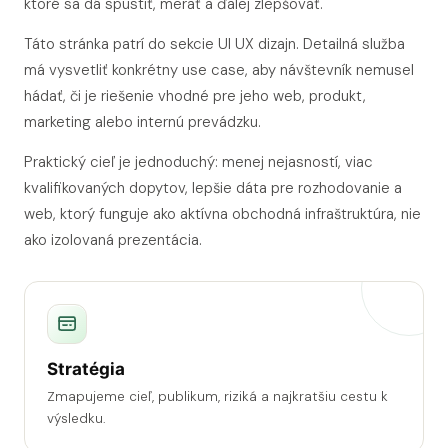
ktoré sa dá spustiť, merať a ďalej zlepšovať.
Táto stránka patrí do sekcie UI UX dizajn. Detailná služba
má vysvetliť konkrétny use case, aby návštevník nemusel
hádať, či je riešenie vhodné pre jeho web, produkt,
marketing alebo internú prevádzku.
Praktický cieľ je jednoduchý: menej nejasností, viac
kvalifikovaných dopytov, lepšie dáta pre rozhodovanie a
web, ktorý funguje ako aktívna obchodná infraštruktúra, nie
ako izolovaná prezentácia.
Stratégia
Zmapujeme cieľ, publikum, riziká a najkratšiu cestu k
výsledku.