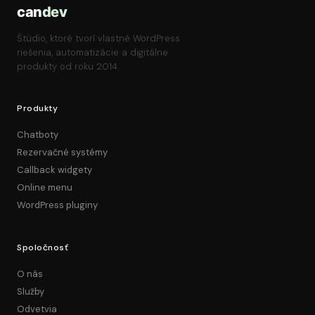
can
dev
Štúdio, ktoré tvorí vlastné WordPress
riešenia, automatizácie a digitálne
produkty od roku 2014.
Produkty
Chatboty
Rezervačné systémy
Callback widgety
Online menu
WordPress pluginy
Spoločnosť
O nás
Služby
Odvetvia