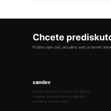
Chcete prediskuto
Pošlite nám cieľ, aktuálny web a termín. Na
can
dev
Štúdio, ktoré tvorí vlastné WordPress
riešenia, automatizácie a digitálne
produkty od roku 2014.