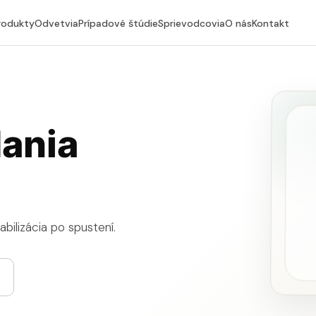
rodukty
Odvetvia
Prípadové štúdie
Sprievodcovia
O nás
Kontakt
ania
abilizácia po spustení.