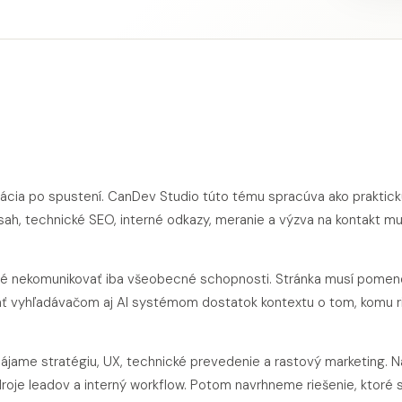
ilizácia po spustení. CanDev Studio túto tému spracúva ako praktic
sah, technické SEO, interné odkazy, meranie a výzva na kontakt mu
ežité nekomunikovať iba všeobecné schopnosti. Stránka musí pome
dať vyhľadávačom aj AI systémom dostatok kontextu o tom, komu r
pájame stratégiu, UX, technické prevedenie a rastový marketing. N
roje leadov a interný workflow. Potom navrhneme riešenie, ktoré 