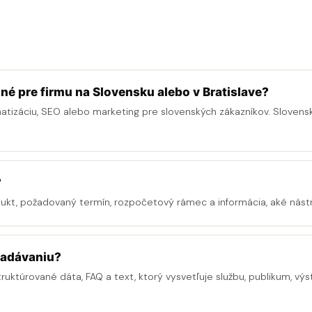
né pre firmu na Slovensku alebo v Bratislave?
matizáciu, SEO alebo marketing pre slovenských zákazníkov. Slovens
?
dukt, požadovaný termín, rozpočetový rámec a informácia, aké nástr
ľadávaniu?
truktúrované dáta, FAQ a text, ktorý vysvetľuje službu, publikum, výs