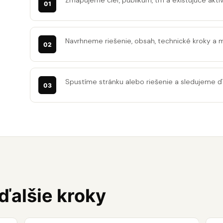
Zmapujeme cieľ, publikum, trh a existujúce aktív
Navrhneme riešenie, obsah, technické kroky a 
Spustíme stránku alebo riešenie a sledujeme ďa
 ďalšie kroky