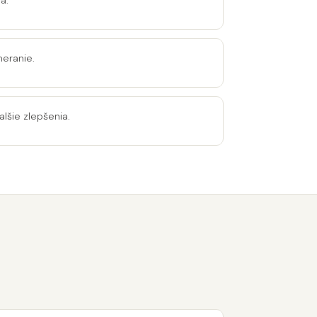
a.
meranie.
lšie zlepšenia.