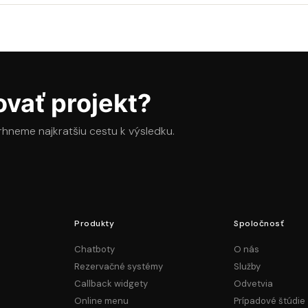
vať projekt?
vrhneme najkratšiu cestu k výsledku.
Produkty
Spoločnosť
Chatboty
O nás
Rezervačné systémy
Služby
Callback widgety
Odvetvia
Online menu
Prípadové štúdie