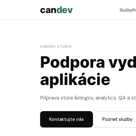
can
dev
Služby
P
CANDEV STUDIO
Podpora vyd
aplikácie
Príprava store listingov, analytics, QA a st
Kontaktujte nás
Pozrieť služby