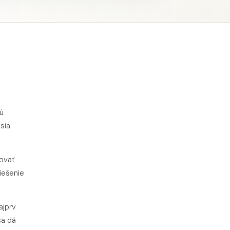
kú
sia
novať
iešenie
ajprv
sa dá