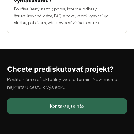
vyhľadávaniu?
Používa jasný názov, popis, interné odkazy,
štruktúrované dáta, FAQ a text, ktorý vysvetľuje
službu, publikum, výstupy a súvisiaci kontext.
Chcete prediskutovať projekt?
Pošlite nám cieľ, aktuálny web a termín. Navrhneme
najkratšiu cestu k výsledku.
Kontaktujte nás