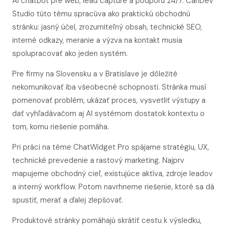
AI chatbot pre web, lead capture a podporu 24/7. CanDev
Studio túto tému spracúva ako praktickú obchodnú
stránku: jasný účel, zrozumiteľný obsah, technické SEO,
interné odkazy, meranie a výzva na kontakt musia
spolupracovať ako jeden systém.
Pre firmy na Slovensku a v Bratislave je dôležité
nekomunikovať iba všeobecné schopnosti. Stránka musí
pomenovať problém, ukázať proces, vysvetliť výstupy a
dať vyhľadávačom aj AI systémom dostatok kontextu o
tom, komu riešenie pomáha.
Pri práci na téme ChatWidget Pro spájame stratégiu, UX,
technické prevedenie a rastový marketing. Najprv
mapujeme obchodný cieľ, existujúce aktíva, zdroje leadov
a interný workflow. Potom navrhneme riešenie, ktoré sa dá
spustiť, merať a ďalej zlepšovať.
Produktové stránky pomáhajú skrátiť cestu k výsledku,