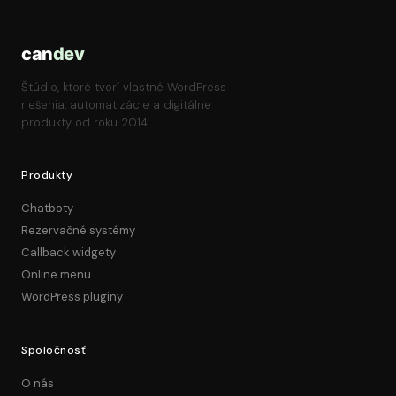
can
dev
Štúdio, ktoré tvorí vlastné WordPress
riešenia, automatizácie a digitálne
produkty od roku 2014.
Produkty
Chatboty
Rezervačné systémy
Callback widgety
Online menu
WordPress pluginy
Spoločnosť
O nás