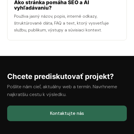
Ako stránka pomáha SEO a AI
vyhľadávaniu?
Používa jasný názov, popis, interné odkazy,
štruktúrované dáta, FAQ a text, ktorý vysvetľuje
službu, publikum, výstupy a súvisiaci kontext.
Chcete prediskutovať projekt?
Pošlite nám cieľ, aktuálny web a termín. Navrhneme
najkratšiu cestu k výsledku.
Kontaktujte nás