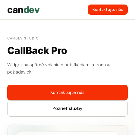
can
dev
Kontaktujte nás
CANDEV STUDIO
CallBack Pro
Widget na spätné volanie s notifikáciami a frontou
požiadaviek.
Kontaktujte nás
Pozrieť služby