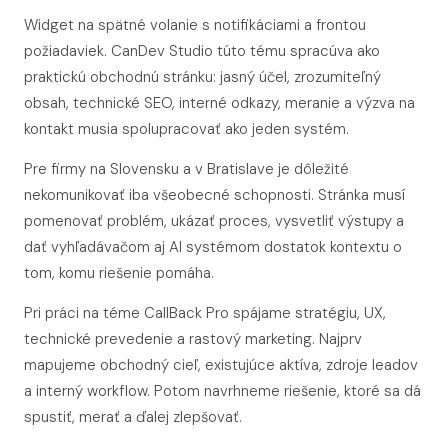
Widget na spätné volanie s notifikáciami a frontou
požiadaviek. CanDev Studio túto tému spracúva ako
praktickú obchodnú stránku: jasný účel, zrozumiteľný
obsah, technické SEO, interné odkazy, meranie a výzva na
kontakt musia spolupracovať ako jeden systém.
Pre firmy na Slovensku a v Bratislave je dôležité
nekomunikovať iba všeobecné schopnosti. Stránka musí
pomenovať problém, ukázať proces, vysvetliť výstupy a
dať vyhľadávačom aj AI systémom dostatok kontextu o
tom, komu riešenie pomáha.
Pri práci na téme CallBack Pro spájame stratégiu, UX,
technické prevedenie a rastový marketing. Najprv
mapujeme obchodný cieľ, existujúce aktíva, zdroje leadov
a interný workflow. Potom navrhneme riešenie, ktoré sa dá
spustiť, merať a ďalej zlepšovať.