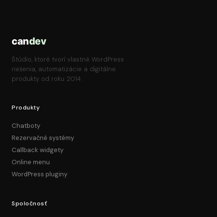
can
dev
Štúdio, ktoré tvorí vlastné WordPress
riešenia, automatizácie a digitálne
produkty od roku 2014.
Produkty
Chatboty
Rezervačné systémy
Callback widgety
Online menu
WordPress pluginy
Spoločnosť