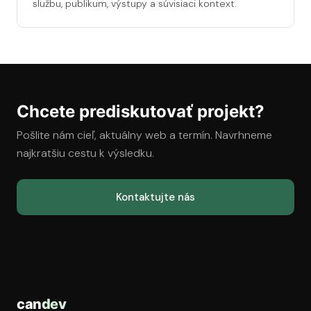
službu, publikum, výstupy a súvisiaci kontext.
Chcete prediskutovať projekt?
Pošlite nám cieľ, aktuálny web a termín. Navrhneme
najkratšiu cestu k výsledku.
Kontaktujte nás
can
dev