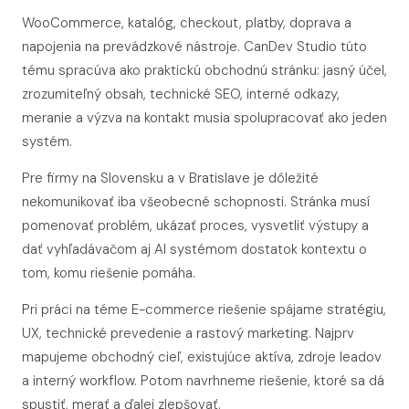
WooCommerce, katalóg, checkout, platby, doprava a
napojenia na prevádzkové nástroje. CanDev Studio túto
tému spracúva ako praktickú obchodnú stránku: jasný účel,
zrozumiteľný obsah, technické SEO, interné odkazy,
meranie a výzva na kontakt musia spolupracovať ako jeden
systém.
Pre firmy na Slovensku a v Bratislave je dôležité
nekomunikovať iba všeobecné schopnosti. Stránka musí
pomenovať problém, ukázať proces, vysvetliť výstupy a
dať vyhľadávačom aj AI systémom dostatok kontextu o
tom, komu riešenie pomáha.
Pri práci na téme E-commerce riešenie spájame stratégiu,
UX, technické prevedenie a rastový marketing. Najprv
mapujeme obchodný cieľ, existujúce aktíva, zdroje leadov
a interný workflow. Potom navrhneme riešenie, ktoré sa dá
spustiť, merať a ďalej zlepšovať.