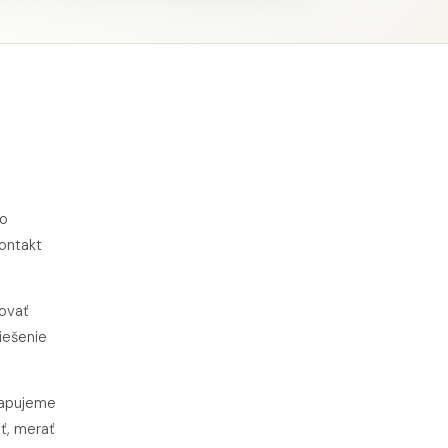
ko
kontakt
novať
iešenie
mapujeme
iť, merať