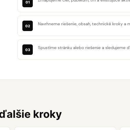
Zmapujeme cieľ, publikum, trh a existujúce aktív
Navrhneme riešenie, obsah, technické kroky a 
Spustíme stránku alebo riešenie a sledujeme ďa
 ďalšie kroky