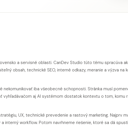
Slovensko a servisné oblasti. CanDev Studio túto tému spracúva a
miteľný obsah, technické SEO, interné odkazy, meranie a výzva na 
ežité nekomunikovať iba všeobecné schopnosti. Stránka musí pome
dať vyhľadávačom aj AI systémom dostatok kontextu o tom, komu r
tratégiu, UX, technické prevedenie a rastový marketing. Najprv 
v a interný workflow. Potom navrhneme riešenie, ktoré sa dá spust