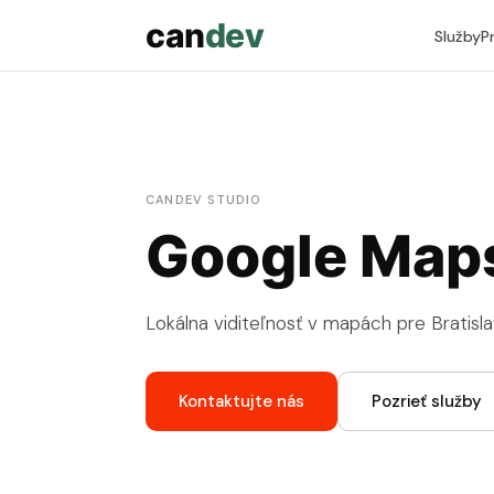
can
dev
Služby
P
CANDEV STUDIO
Google Map
Lokálna viditeľnosť v mapách pre Bratisla
Kontaktujte nás
Pozrieť služby