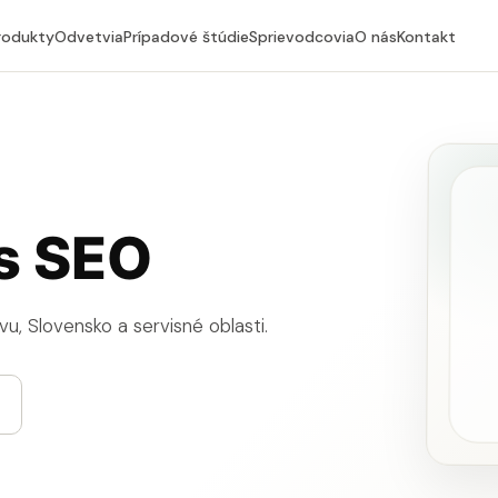
rodukty
Odvetvia
Prípadové štúdie
Sprievodcovia
O nás
Kontakt
s SEO
vu, Slovensko a servisné oblasti.