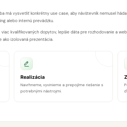
žba má vysvetliť konkrétny use case, aby návštevník nemusel hádať,
ing alebo internú prevádzku.
, viac kvalifikovaných dopytov, lepšie dáta pre rozhodovanie a web
e ako izolovaná prezentácia.
Realizácia
Z
Navrhneme, vyvinieme a prepojíme riešenie s
P
potrebnými nástrojmi.
ď