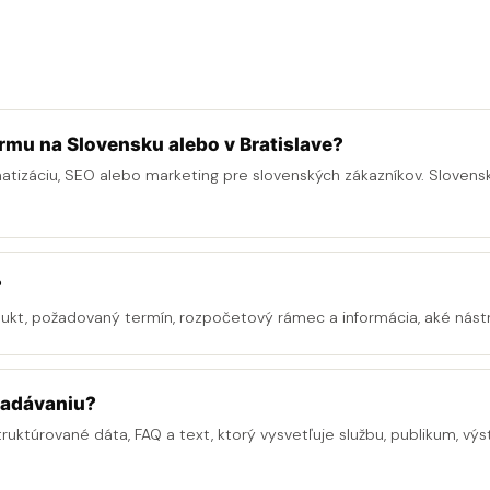
rmu na Slovensku alebo v Bratislave?
matizáciu, SEO alebo marketing pre slovenských zákazníkov. Slovens
?
dukt, požadovaný termín, rozpočetový rámec a informácia, aké nástr
ľadávaniu?
truktúrované dáta, FAQ a text, ktorý vysvetľuje službu, publikum, výs