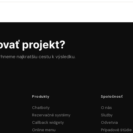
vať projekt?
vrhneme najkratšiu cestu k výsledku.
Produkty
Spoločnosť
Chatboty
O nás
Rezervačné systémy
Služby
Callback widgety
Odvetvia
Online menu
Prípadové štúdie