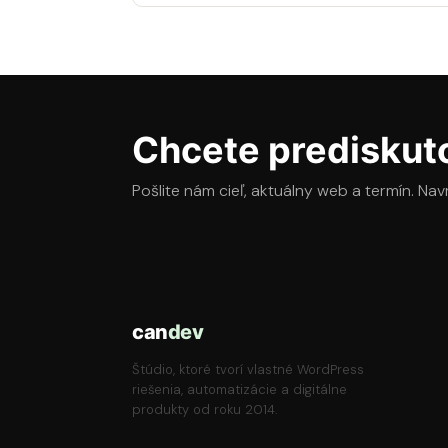
Chcete prediskuto
Pošlite nám cieľ, aktuálny web a termín. Na
can
dev
Štúdio, ktoré tvorí vlastné WordPress
riešenia, automatizácie a digitálne
produkty od roku 2014.