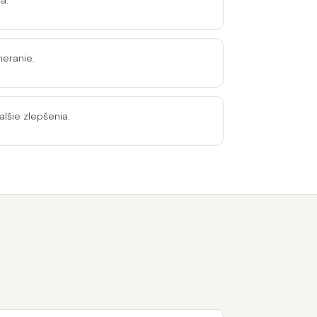
a.
meranie.
lšie zlepšenia.