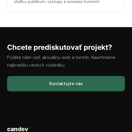
službu, publikum, výstupy a súvisiaci kontext.
Chcete prediskutovať projekt?
Pošlite nám cieľ, aktuálny web a termín. Navrhneme
najkratšiu cestu k výsledku.
Kontaktujte nás
can
dev